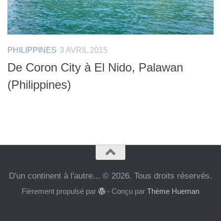
PHILIPPINES
3 AVRIL 2015
De Coron City à El Nido, Palawan
(Philippines)
D'un continent à l'autre... © 2026. Tous droits réservés.
Fièrement propulsé par
- Conçu par
Thème Hueman