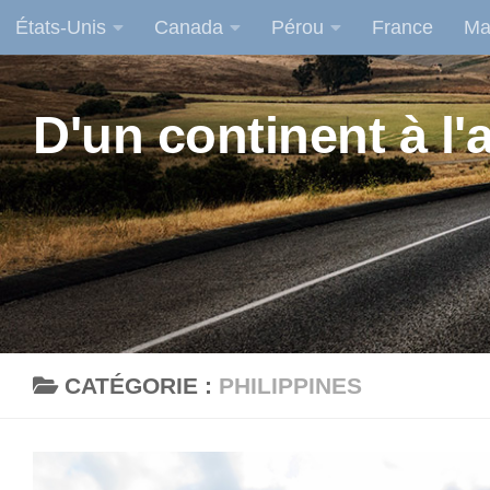
États-Unis
Canada
Pérou
France
Ma
Skip to content
D'un continent à l'a
CATÉGORIE :
PHILIPPINES