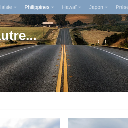
laisie
Philippines
Hawaï
Japon
Prése
utre...