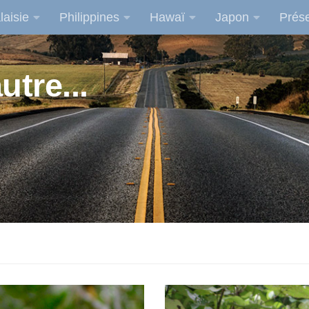
laisie
Philippines
Hawaï
Japon
Prése
utre...