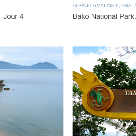
BORNÉO (MALAISIE)
/
MALA
– Jour 4
Bako National Park,