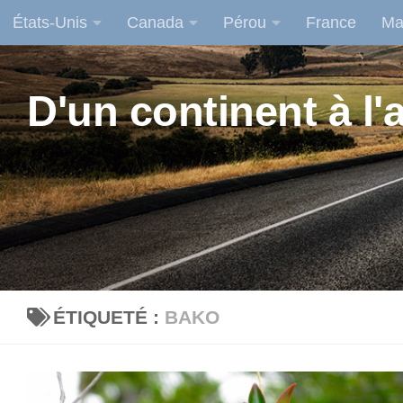
États-Unis
Canada
Pérou
France
Ma
Skip to content
D'un continent à l'a
ÉTIQUETÉ :
BAKO