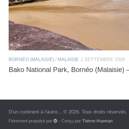
BORNÉO (MALAISIE)
/
MALAISIE
1 SEPTEMBRE 2008
Bako National Park, Bornéo (Malaisie) 
D'un continent à l'autre... © 2026. Tous droits réservés.
Fièrement propulsé par
- Conçu par
Thème Hueman