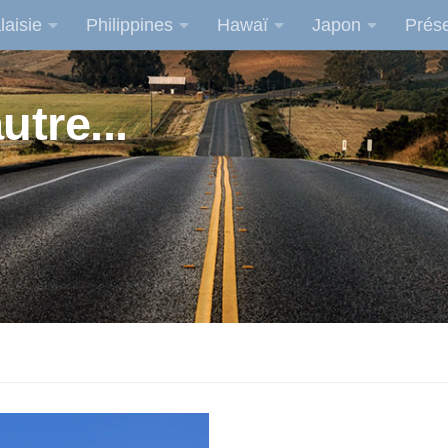
laisie
Philippines
Hawaï
Japon
Prése
utre...