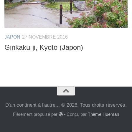
JAPON
27 NOVEMBRE 2016
Ginkaku-ji, Kyoto (Japon)
D'un continent à l'autre... © 2026. Tous droits réservés.
Fièrement propulsé par
- Conçu par
Thème Hueman