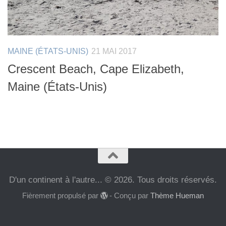
MAINE (ÉTATS-UNIS)
21 MAI 2017
Crescent Beach, Cape Elizabeth,
Maine (États-Unis)
D'un continent à l'autre... © 2026. Tous droits réservés.
Fièrement propulsé par
- Conçu par
Thème Hueman