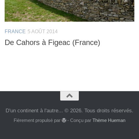
FRANCE
5 AOÛT 2014
De Cahors à Figeac (France)
D'un continent à l'autre... © 2026. Tous droits réservés.
Fièrement propulsé par
- Conçu par
Thème Hueman