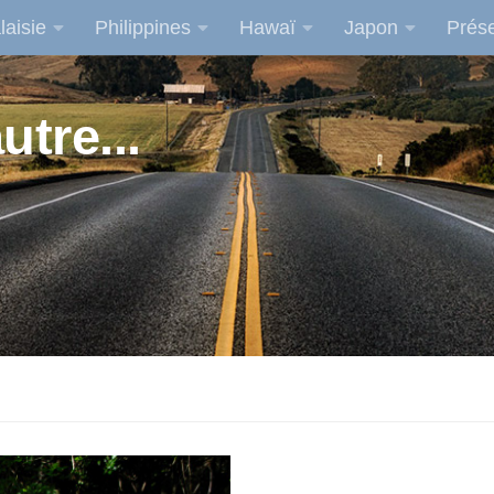
laisie
Philippines
Hawaï
Japon
Prése
utre...