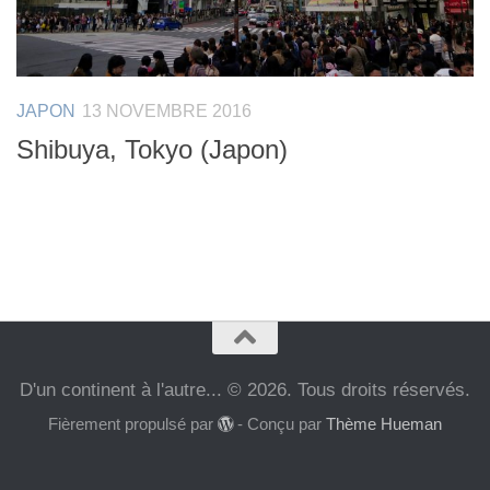
JAPON
13 NOVEMBRE 2016
Shibuya, Tokyo (Japon)
D'un continent à l'autre... © 2026. Tous droits réservés.
Fièrement propulsé par
- Conçu par
Thème Hueman