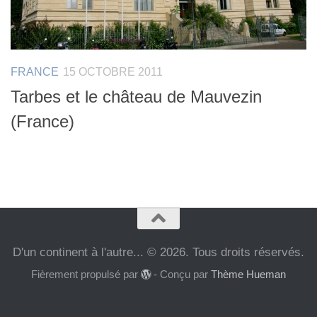
FRANCE
15 OCTOBRE 2011
Tarbes et le château de Mauvezin
(France)
D'un continent à l'autre... © 2026. Tous droits réservés.
Fièrement propulsé par
- Conçu par
Thème Hueman