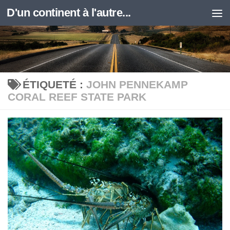
D'un continent à l'autre...
Skip to content
ÉTIQUETÉ :
JOHN PENNEKAMP
CORAL REEF STATE PARK