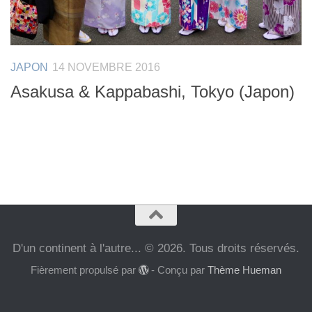
JAPON
14 NOVEMBRE 2016
Asakusa & Kappabashi, Tokyo (Japon)
D'un continent à l'autre... © 2026. Tous droits réservés.
Fièrement propulsé par
- Conçu par
Thème Hueman