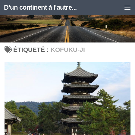
D'un continent à l'autre...
Skip to content
ÉTIQUETÉ :
KOFUKU-JI