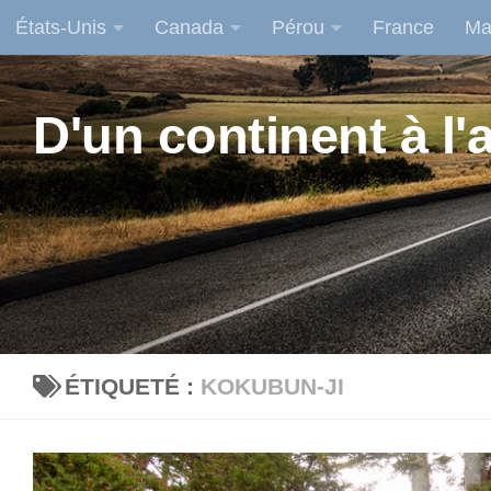
États-Unis
Canada
Pérou
France
Ma
Skip to content
D'un continent à l'a
ÉTIQUETÉ :
KOKUBUN-JI