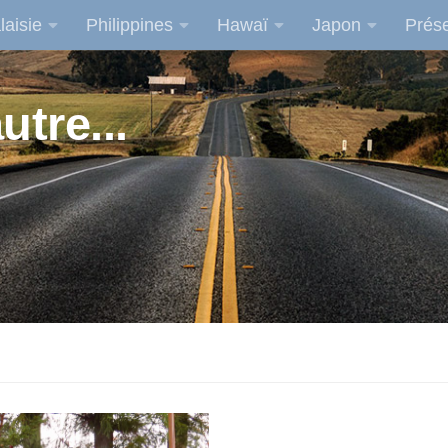
laisie
Philippines
Hawaï
Japon
Prése
utre...