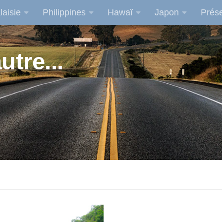
laisie
Philippines
Hawaï
Japon
Prése
utre...