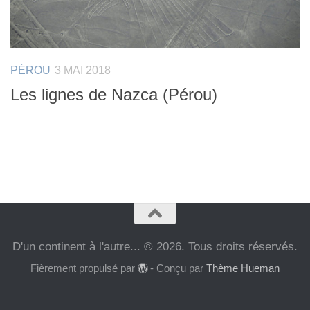
PÉROU
3 MAI 2018
Les lignes de Nazca (Pérou)
D'un continent à l'autre... © 2026. Tous droits réservés.
Fièrement propulsé par
- Conçu par
Thème Hueman