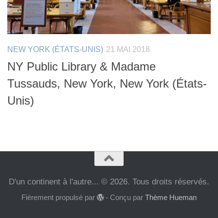
NEW YORK (ÉTATS-UNIS)
21 MAI 2018
NY Public Library & Madame
Tussauds, New York, New York (États-
Unis)
D'un continent à l'autre... © 2026. Tous droits réservés.
Fièrement propulsé par
- Conçu par
Thème Hueman