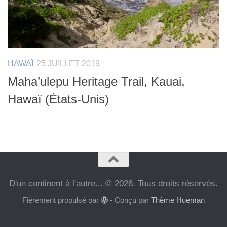
HAWAÏ
25 JUILLET 2019
Maha’ulepu Heritage Trail, Kauai,
Hawaï (États-Unis)
D'un continent à l'autre... © 2026. Tous droits réservés.
Fièrement propulsé par
- Conçu par
Thème Hueman