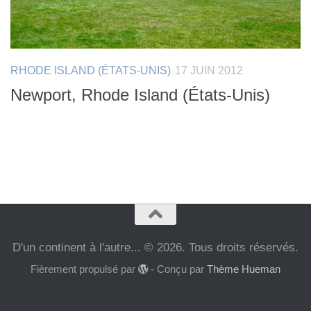
RHODE ISLAND (ÉTATS-UNIS)
17 JUIN 2012
Newport, Rhode Island (États-Unis)
D'un continent à l'autre... © 2026. Tous droits réservés.
Fièrement propulsé par
- Conçu par
Thème Hueman