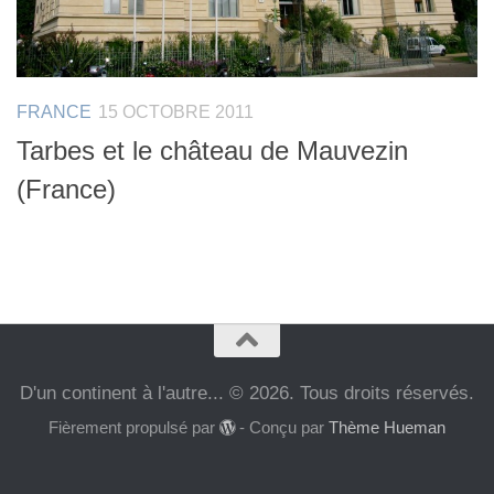
FRANCE
15 OCTOBRE 2011
Tarbes et le château de Mauvezin
(France)
D'un continent à l'autre... © 2026. Tous droits réservés.
Fièrement propulsé par
- Conçu par
Thème Hueman