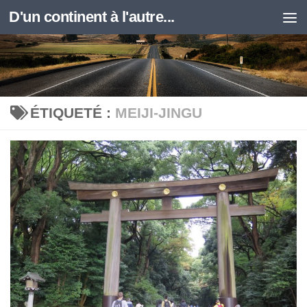
D'un continent à l'autre...
Skip to content
ÉTIQUETÉ :
MEIJI-JINGU