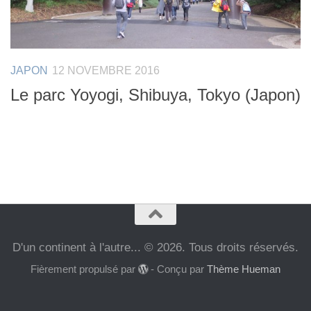
JAPON
12 NOVEMBRE 2016
Le parc Yoyogi, Shibuya, Tokyo (Japon)
D'un continent à l'autre... © 2026. Tous droits réservés.
Fièrement propulsé par
- Conçu par
Thème Hueman