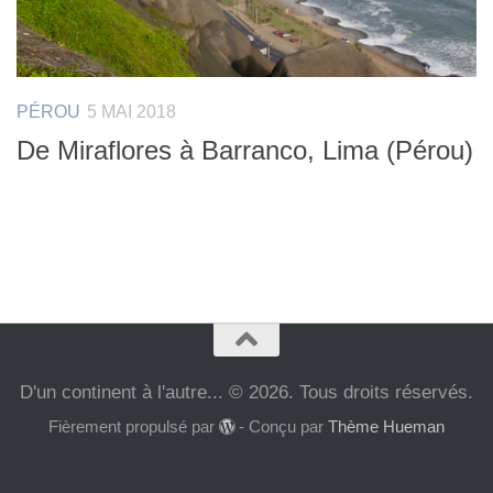
PÉROU
5 MAI 2018
De Miraflores à Barranco, Lima (Pérou)
D'un continent à l'autre... © 2026. Tous droits réservés.
Fièrement propulsé par
- Conçu par
Thème Hueman