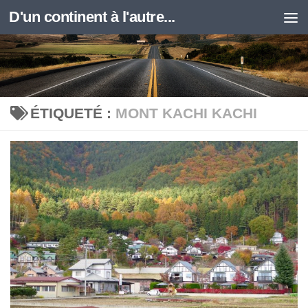
D'un continent à l'autre...
Skip to content
ÉTIQUETÉ :
MONT KACHI KACHI