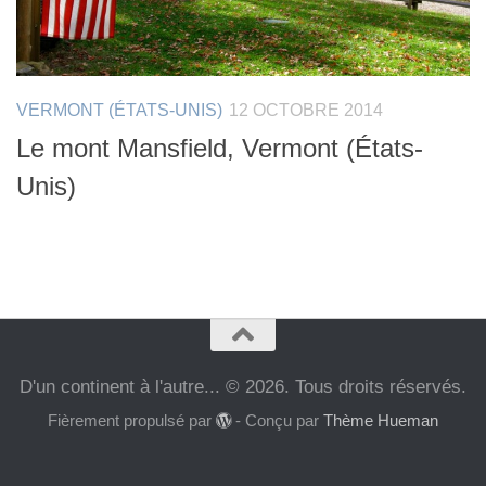
VERMONT (ÉTATS-UNIS)
12 OCTOBRE 2014
Le mont Mansfield, Vermont (États-
Unis)
D'un continent à l'autre... © 2026. Tous droits réservés.
Fièrement propulsé par
- Conçu par
Thème Hueman