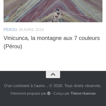
PÉROU
26 AVRIL 2018
Vinicunca, la montagne aux 7 couleurs
(Pérou)
D'un continent à l'autre... © 2026. Tous droits réservés.
Fièrement propulsé par
- Conçu par
Thème Hueman