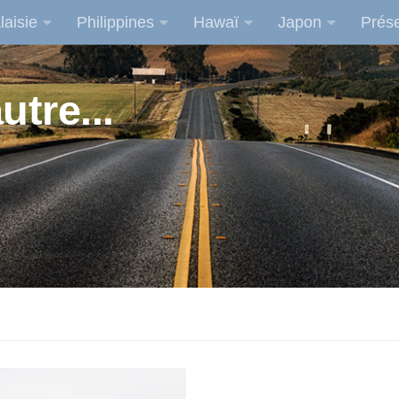
laisie
Philippines
Hawaï
Japon
Prése
utre...