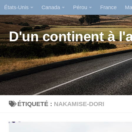
États-Unis
Canada
Pérou
France
Ma
Skip to content
D'un continent à l'a
ÉTIQUETÉ :
NAKAMISE-DORI