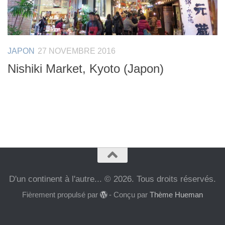
JAPON
27 NOVEMBRE 2016
Nishiki Market, Kyoto (Japon)
D'un continent à l'autre... © 2026. Tous droits réservés.
Fièrement propulsé par
- Conçu par
Thème Hueman