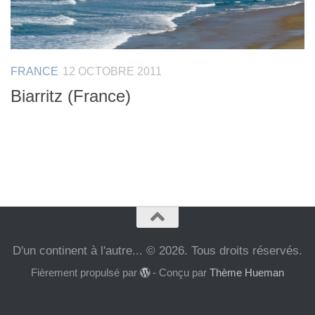
FRANCE
12 OCTOBRE 2011
Biarritz (France)
D'un continent à l'autre... © 2026. Tous droits réservés.
Fièrement propulsé par
- Conçu par
Thème Hueman