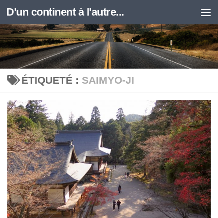
D'un continent à l'autre...
Skip to content
ÉTIQUETÉ :
SAIMYO-JI