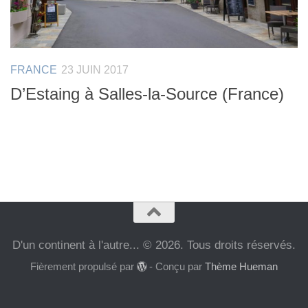
FRANCE
23 JUIN 2017
D’Estaing à Salles-la-Source (France)
D'un continent à l'autre... © 2026. Tous droits réservés.
Fièrement propulsé par
- Conçu par
Thème Hueman