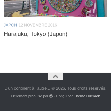
JAPON
12 NOVEMBRE 2016
Harajuku, Tokyo (Japon)
D'un continent à l'autre... © 2026. Tous droits réservés.
Fièrement propulsé par
- Conçu par
Thème Hueman