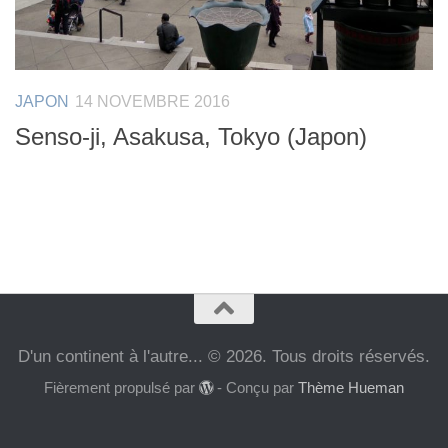
JAPON
14 NOVEMBRE 2016
Senso-ji, Asakusa, Tokyo (Japon)
D'un continent à l'autre... © 2026. Tous droits réservés.
Fièrement propulsé par
- Conçu par
Thème Hueman