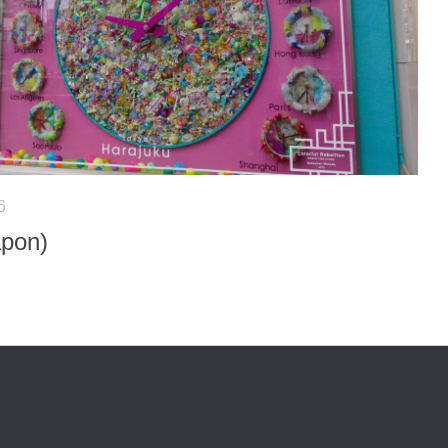
6
apon)