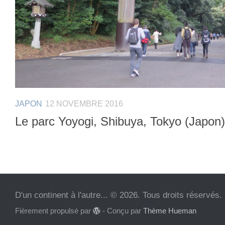
JAPON
12 NOVEMBRE 2016
Le parc Yoyogi, Shibuya, Tokyo (Japon)
D'un continent à l'autre... © 2026. Tous droits réservés.
Fièrement propulsé par
- Conçu par
Thème Hueman