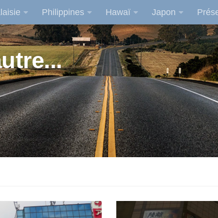
laisie
Philippines
Hawaï
Japon
Prése
utre...