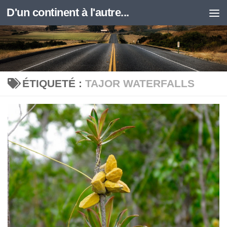
D'un continent à l'autre...
Skip to content
ÉTIQUETÉ :
TAJOR WATERFALLS