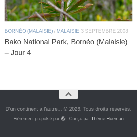
BORNÉO (MALAISIE)
/
MALAISIE
3 SEPTEMBRE 2008
Bako National Park, Bornéo (Malaisie)
– Jour 4
D'un continent à l'autre... © 2026. Tous droits réservés.
Fièrement propulsé par
- Conçu par
Thème Hueman