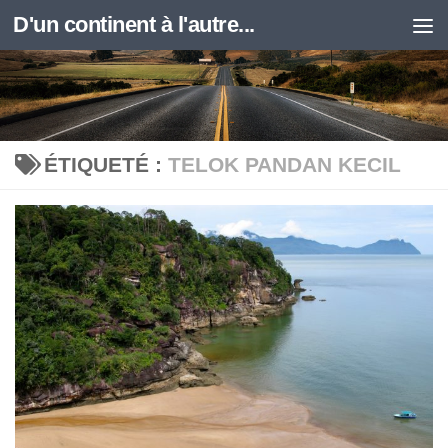
D'un continent à l'autre...
Skip to content
ÉTIQUETÉ :
TELOK PANDAN KECIL