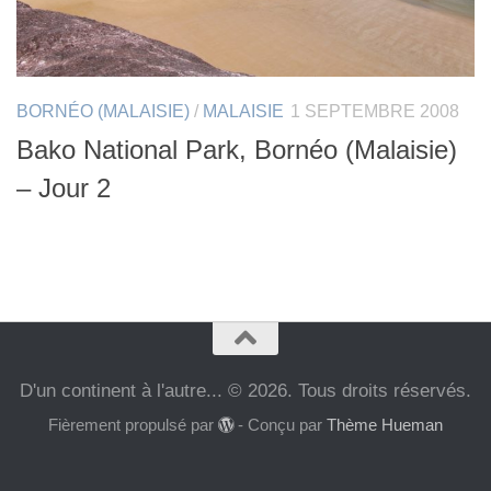
BORNÉO (MALAISIE)
/
MALAISIE
1 SEPTEMBRE 2008
Bako National Park, Bornéo (Malaisie)
– Jour 2
D'un continent à l'autre... © 2026. Tous droits réservés.
Fièrement propulsé par
- Conçu par
Thème Hueman