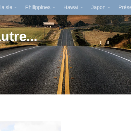
laisie
Philippines
Hawaï
Japon
Prése
utre...