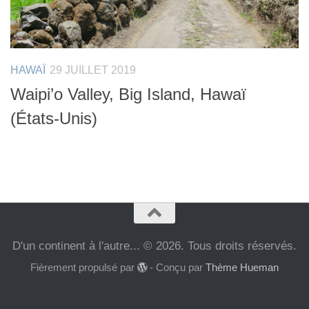
HAWAÏ
29 JUILLET 2019
Waipi’o Valley, Big Island, Hawaï
(États-Unis)
D'un continent à l'autre... © 2026. Tous droits réservés.
Fièrement propulsé par
- Conçu par
Thème Hueman