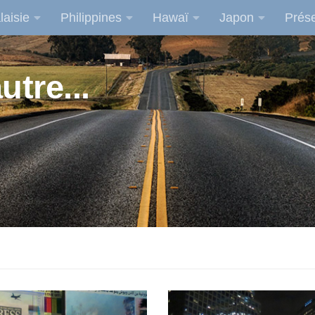
laisie
Philippines
Hawaï
Japon
Prése
utre...