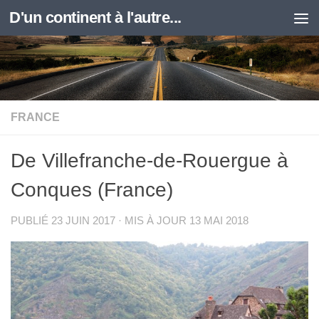
D'un continent à l'autre...
Skip to content
FRANCE
De Villefranche-de-Rouergue à
Conques (France)
PUBLIÉ
23 JUIN 2017
· MIS À JOUR
13 MAI 2018