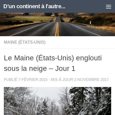
D'un continent à l'autre...
Skip to content
MAINE (ÉTATS-UNIS)
Le Maine (États-Unis) englouti
sous la neige – Jour 1
PUBLIÉ
7 FÉVRIER 2015
· MIS À JOUR
2 NOVEMBRE 2017