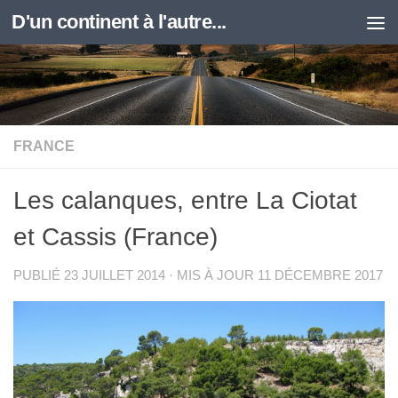
D'un continent à l'autre...
Skip to content
FRANCE
Les calanques, entre La Ciotat
et Cassis (France)
PUBLIÉ
23 JUILLET 2014
· MIS À JOUR
11 DÉCEMBRE 2017