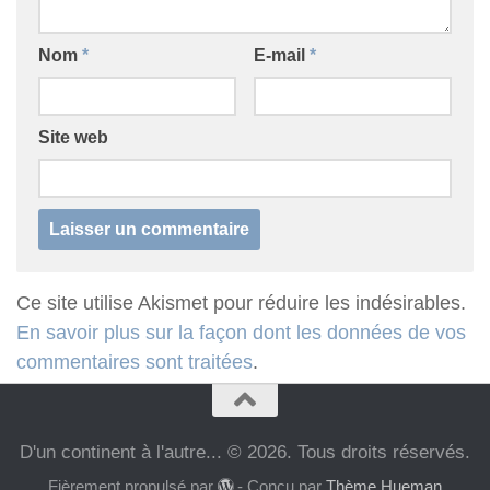
Nom
*
E-mail
*
Site web
Ce site utilise Akismet pour réduire les indésirables.
En savoir plus sur la façon dont les données de vos
commentaires sont traitées
.
D'un continent à l'autre... © 2026. Tous droits réservés.
Fièrement propulsé par
- Conçu par
Thème Hueman