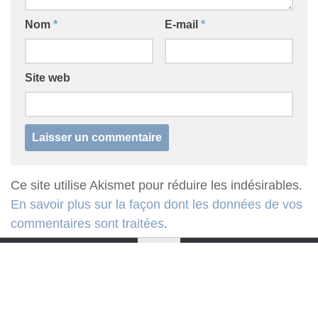
Nom
*
E-mail
*
Site web
Ce site utilise Akismet pour réduire les indésirables.
En savoir plus sur la façon dont les données de vos
commentaires sont traitées
.
D'un continent à l'autre... © 2026. Tous droits réservés.
Fièrement propulsé par
- Conçu par
Thème Hueman