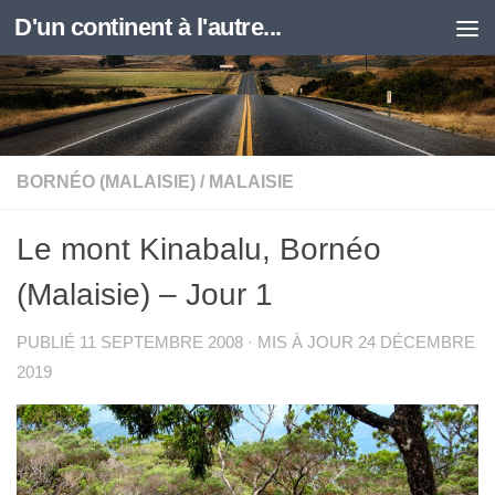
D'un continent à l'autre...
Skip to content
BORNÉO (MALAISIE)
/
MALAISIE
Le mont Kinabalu, Bornéo
(Malaisie) – Jour 1
PUBLIÉ
11 SEPTEMBRE 2008
· MIS À JOUR
24 DÉCEMBRE
2019