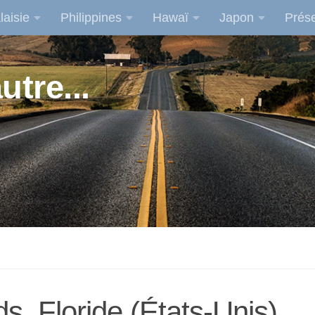
laisie
Philippines
Hawaï
Japon
Prése
utre...
s, Floride (États-Unis)