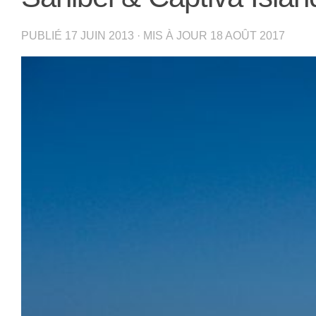
PUBLIÉ
17 JUIN 2013
· MIS À JOUR
18 AOÛT 2017