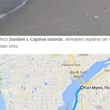
chics
Sanibel
&
Captiva Islands
, véritables repaires de m
tats-Unis.