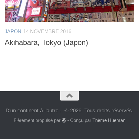
JAPON
14 NOVEMBRE 2016
Akihabara, Tokyo (Japon)
D'un continent à l'autre... © 2026. Tous droits réservés.
Fièrement propulsé par
- Conçu par
Thème Hueman