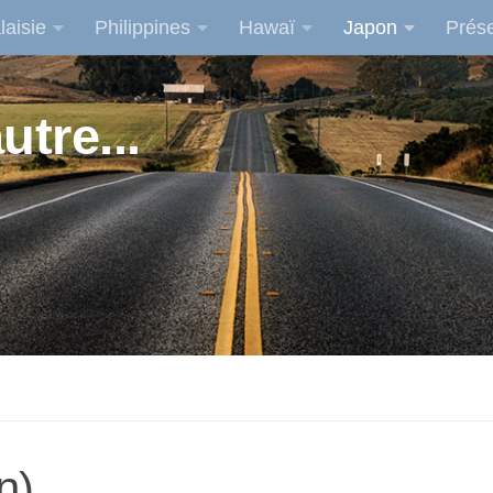
laisie
Philippines
Hawaï
Japon
Prése
utre...
n)