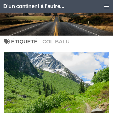
D'un continent à l'autre...
Skip to content
ÉTIQUETÉ :
COL BALU