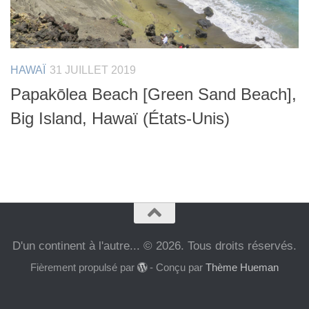
HAWAÏ
31 JUILLET 2019
Papakōlea Beach [Green Sand Beach],
Big Island, Hawaï (États-Unis)
D'un continent à l'autre... © 2026. Tous droits réservés.
Fièrement propulsé par
- Conçu par
Thème Hueman