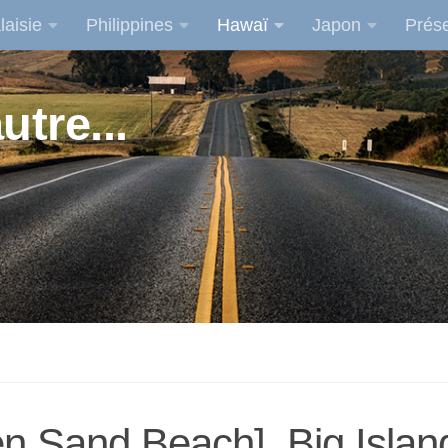
laisie
Philippines
Hawaï
Japon
Prése
utre...
 Sand Beach], Big Island