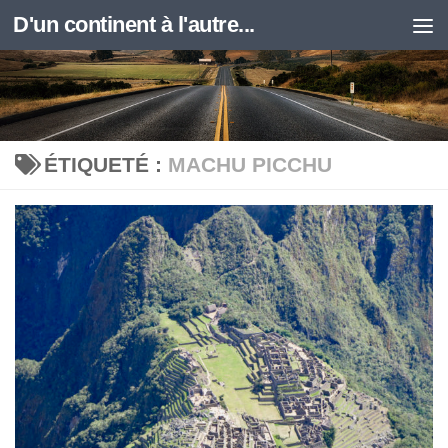
D'un continent à l'autre...
Skip to content
ÉTIQUETÉ :
MACHU PICCHU